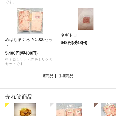
です。
ネギトロ
めばちまぐろ ￥5000セッ
648円(税48円)
ト
5,400円(税400円)
中トロ１サク・赤身１サクの
セットです。
6
1
6
商品中
-
商品
売れ筋商品